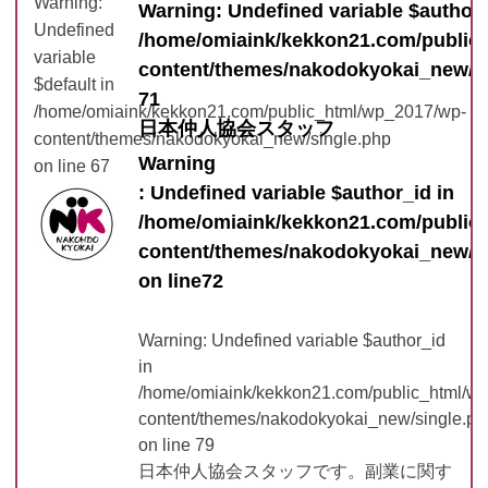
Warning
:
Warning
: Undefined variable $author_
Undefined
/home/omiaink/kekkon21.com/public
variable
content/themes/nakodokyokai_new/s
$default in
71
/home/omiaink/kekkon21.com/public_html/wp_2017/wp-
日本仲人協会スタッフ
content/themes/nakodokyokai_new/single.php
Warning
on line
67
: Undefined variable $author_id in
/home/omiaink/kekkon21.com/public
content/themes/nakodokyokai_new/s
on line
72
Warning
: Undefined variable $author_id
in
/home/omiaink/kekkon21.com/public_html/w
content/themes/nakodokyokai_new/single.ph
on line
79
日本仲人協会スタッフです。副業に関す