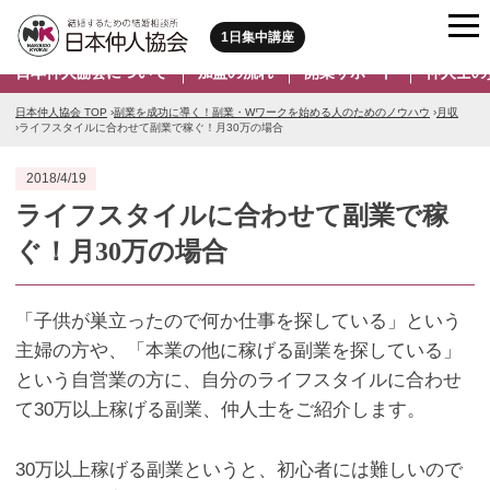
1日集中講座
日本仲人協会について
加盟の流れ
開業サポート
仲人士の
日本仲人協会 TOP
›
副業を成功に導く！副業・Wワークを始める人のためのノウハウ
›
月収
›
ライフスタイルに合わせて副業で稼ぐ！月30万の場合
2018/4/19
ライフスタイルに合わせて副業で稼
ぐ！月30万の場合
「子供が巣立ったので何か仕事を探している」という
主婦の方や、「本業の他に稼げる副業を探している」
という自営業の方に、自分のライフスタイルに合わせ
て30万以上稼げる副業、仲人士をご紹介します。
30万以上稼げる副業というと、初心者には難しいので