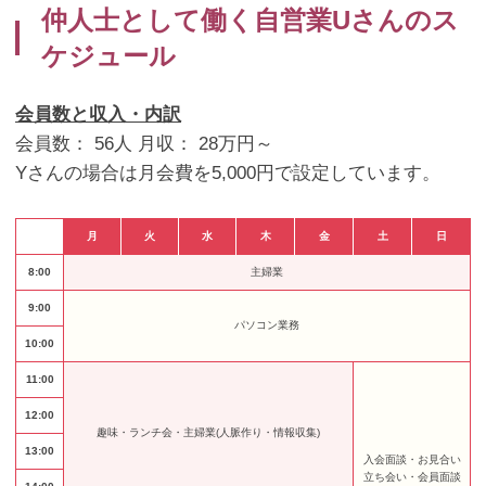
仲人士として働く自営業Uさんのス
ケジュール
会員数と収入・内訳
会員数： 56人 月収： 28万円～
Yさんの場合は月会費を5,000円で設定しています。
月
火
水
木
金
土
日
8:00
主婦業
9:00
パソコン業務
10:00
11:00
12:00
趣味・ランチ会・主婦業(人脈作り・情報収集)
13:00
入会面談・お見合い
立ち会い・会員面談