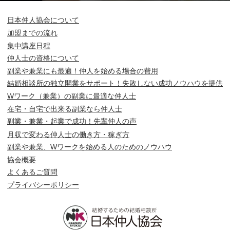
日本仲人協会について
加盟までの流れ
集中講座日程
仲人士の資格について
副業や兼業にも最適！仲人を始める場合の費用
結婚相談所の独立開業をサポート！失敗しない成功ノウハウを提供
Wワーク（兼業）の副業に最適な仲人士
在宅・自宅で出来る副業なら仲人士
副業・兼業・起業で成功！先輩仲人の声
月収で変わる仲人士の働き方・稼ぎ方
副業や兼業、Wワークを始める人のためのノウハウ
協会概要
よくあるご質問
プライバシーポリシー