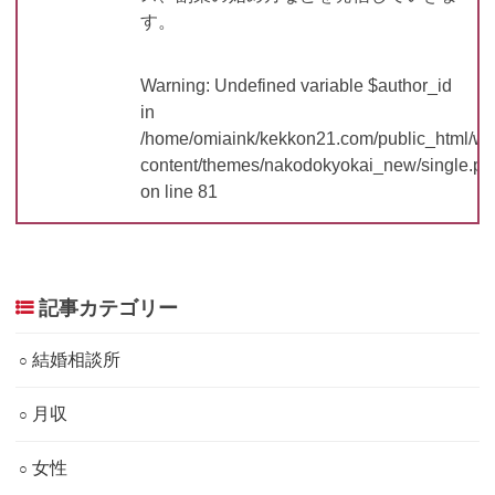
す。
Warning
: Undefined variable $author_id
in
/home/omiaink/kekkon21.com/public_html/w
content/themes/nakodokyokai_new/single.ph
on line
81
記事カテゴリー
結婚相談所
月収
女性