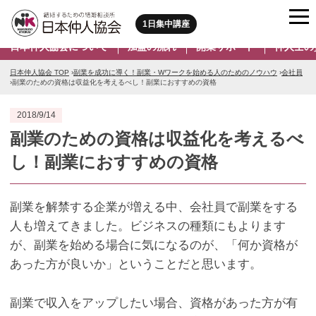
1日集中講座
日本仲人協会について
加盟の流れ
開業サポート
仲人士の
日本仲人協会 TOP
›
副業を成功に導く！副業・Wワークを始める人のためのノウハウ
›
会社員
›
副業のための資格は収益化を考えるべし！副業におすすめの資格
2018/9/14
副業のための資格は収益化を考えるべ
し！副業におすすめの資格
副業を解禁する企業が増える中、会社員で副業をする
人も増えてきました。ビジネスの種類にもよります
が、副業を始める場合に気になるのが、「何か資格が
あった方が良いか」ということだと思います。
副業で収入をアップしたい場合、資格があった方が有