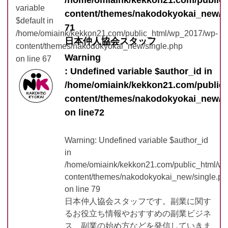
/home/omiaink/kekkon21.com/public
variable
content/themes/nakodokyokai_new/s
$default in
71
/home/omiaink/kekkon21.com/public_html/wp_2017/wp-
日本仲人協会スタッフ
content/themes/nakodokyokai_new/single.php
Warning
on line
67
: Undefined variable $author_id in
/home/omiaink/kekkon21.com/public
content/themes/nakodokyokai_new/s
on line
72
Warning
: Undefined variable $author_id
in
/home/omiaink/kekkon21.com/public_html/w
content/themes/nakodokyokai_new/single.ph
on line
79
日本仲人協会スタッフです。副業に関す
るお役立ち情報やおすすめの副業ビジネ
ス、副業の始め方などを発信していきま