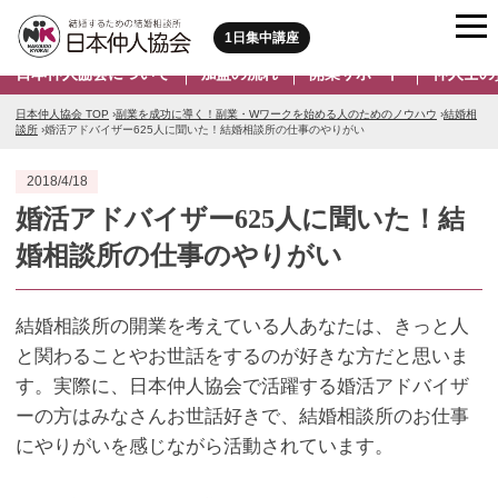
1日集中講座
日本仲人協会について
加盟の流れ
開業サポート
仲人士の
日本仲人協会 TOP
›
副業を成功に導く！副業・Wワークを始める人のためのノウハウ
›
結婚相
談所
›
婚活アドバイザー625人に聞いた！結婚相談所の仕事のやりがい
2018/4/18
婚活アドバイザー625人に聞いた！結
婚相談所の仕事のやりがい
結婚相談所の開業を考えている人あなたは、きっと人
と関わることやお世話をするのが好きな方だと思いま
す。実際に、日本仲人協会で活躍する婚活アドバイザ
ーの方はみなさんお世話好きで、結婚相談所のお仕事
にやりがいを感じながら活動されています。