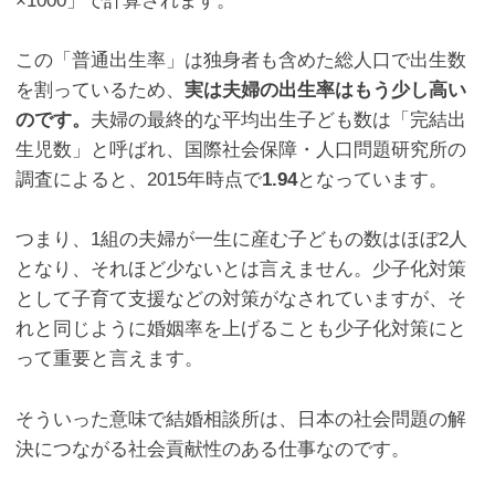
×
1000
」で計算されます。
この「普通出生率」は独身者も含めた総人口で出生数
を割っているため、
実は夫婦の出生率はもう少し高い
のです。
夫婦の最終的な平均出生子ども数は「完結出
生児数」と呼ばれ、国際社会保障・人口問題研究所の
調査によると、
2015
年時点で
1.94
となっています。
つまり、
1
組の夫婦が一生に産む子どもの数はほぼ
2
人
となり、それほど少ないとは言えません。少子化対策
として子育て支援などの対策がなされていますが、そ
れと同じように婚姻率を上げることも少子化対策にと
って重要と言えます。
そういった意味で結婚相談所は、日本の社会問題の解
決につながる社会貢献性のある仕事なのです。