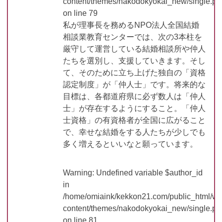
content/themes/nakodokyokai_new/single.ph
on line
79
私が理事長を務めるNPO法人全国結婚
相談業教育センターでは、次の3本柱を
厳守して運営している結婚相談所や仲人
たちを選別し、支援していきます。そし
て、そのために立ち上げた独自の「資格
認定制度」が「仲人士」です。将来的な
目標は、各都道府県に必ず数人は「仲人
士」が存在するようにすること。「仲人
士資格」の有資格者が全国に広がること
で、幸せな結婚をする人たちが少しでも
多く増えるといいなと願っています。
Warning
: Undefined variable $author_id
in
/home/omiaink/kekkon21.com/public_html/w
content/themes/nakodokyokai_new/single.ph
on line
81