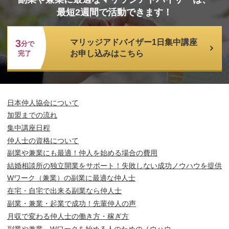
最短2週間で活動できます！
3
マリッジアドバイザー1日集中講座
分で
お申し込みはこちら
完了
日本仲人協会について
加盟までの流れ
集中講座日程
仲人士の資格について
副業や兼業にも最適！仲人を始める場合の費用
結婚相談所の独立開業をサポート！失敗しない成功ノウハウを提供
Wワーク（兼業）の副業に最適な仲人士
在宅・自宅で出来る副業なら仲人士
副業・兼業・起業で成功！先輩仲人の声
月収で変わる仲人士の働き方・稼ぎ方
副業や兼業、Wワークを始める人のためのノウハウ