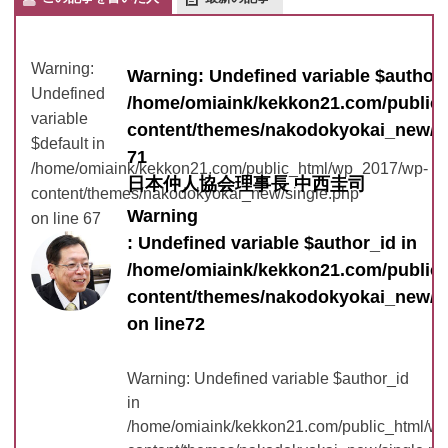
Warning
:
Warning
: Undefined variable $author_
Undefined
/home/omiaink/kekkon21.com/public
variable
content/themes/nakodokyokai_new/s
$default in
71
/home/omiaink/kekkon21.com/public_html/wp_2017/wp-
日本仲人協会理事長 中西圭司
content/themes/nakodokyokai_new/single.php
Warning
on line
67
: Undefined variable $author_id in
/home/omiaink/kekkon21.com/public
content/themes/nakodokyokai_new/s
on line
72
Warning
: Undefined variable $author_id
in
/home/omiaink/kekkon21.com/public_html/w