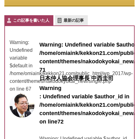
この記事を書いた人
最新の記事
Warning
:
Warning
: Undefined variable $author_
Undefined
/home/omiaink/kekkon21.com/public
variable
content/themes/nakodokyokai_new/s
$default in
71
/home/omiaink/kekkon21.com/public_html/wp_2017/wp-
日本仲人協会理事長 中西圭司
content/themes/nakodokyokai_new/single.php
Warning
on line
67
: Undefined variable $author_id in
/home/omiaink/kekkon21.com/public
content/themes/nakodokyokai_new/s
on line
72
Warning
: Undefined variable $author_id