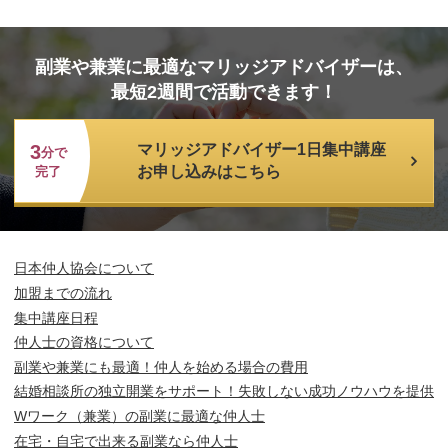
副業や兼業に最適なマリッジアドバイザーは、
最短2週間で活動できます！
3
マリッジアドバイザー1日集中講座
分で
お申し込みはこちら
完了
日本仲人協会について
加盟までの流れ
集中講座日程
仲人士の資格について
副業や兼業にも最適！仲人を始める場合の費用
結婚相談所の独立開業をサポート！失敗しない成功ノウハウを提供
Wワーク（兼業）の副業に最適な仲人士
在宅・自宅で出来る副業なら仲人士