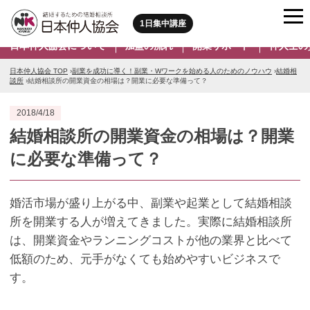
1日集中講座
日本仲人協会について
加盟の流れ
開業サポート
仲人士の
日本仲人協会 TOP
›
副業を成功に導く！副業・Wワークを始める人のためのノウハウ
›
結婚相
談所
›
結婚相談所の開業資金の相場は？開業に必要な準備って？
2018/4/18
結婚相談所の開業資金の相場は？開業
に必要な準備って？
婚活市場が盛り上がる中、副業や起業として結婚相談
所を開業する人が増えてきました。実際に結婚相談所
は、開業資金やランニングコストが他の業界と比べて
低額のため、元手がなくても始めやすいビジネスで
す。