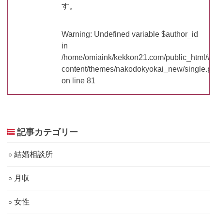
す。
Warning
: Undefined variable $author_id
in
/home/omiaink/kekkon21.com/public_html/w
content/themes/nakodokyokai_new/single.ph
on line
81
記事カテゴリー
結婚相談所
月収
女性