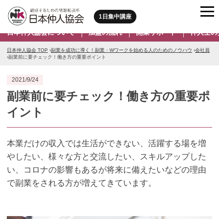
1日集中講座
日本仲人協会について
加盟の流れ
開業サポート
仲人士の
日本仲人協会 TOP
›
副業を成功に導く！副業・Wワークを始める人のためのノウハウ
›
会社員
›
副業前に要チェック！働き方の重要ポイント
2021/9/24
副業前に要チェック！働き方の重要ポ
イント
本業だけの収入では生活ができない、活躍する場を増
やしたい、様々な方と交流したい、スキルアップした
い、コロナの影響もあるが将来に備えたいなどの理由
で副業をされる方が増えてきています。