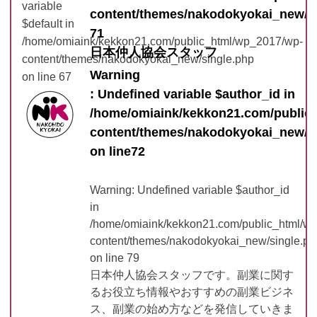
variable
content/themes/nakodokyokai_new/s
$default in
71
/home/omiaink/kekkon21.com/public_html/wp_2017/wp-
日本仲人協会スタッフ
content/themes/nakodokyokai_new/single.php
Warning
on line
67
: Undefined variable $author_id in
/home/omiaink/kekkon21.com/public
content/themes/nakodokyokai_new/s
on line
72
Warning
: Undefined variable $author_id
in
/home/omiaink/kekkon21.com/public_html/w
content/themes/nakodokyokai_new/single.ph
on line
79
日本仲人協会スタッフです。副業に関す
るお役立ち情報やおすすめの副業ビジネ
ス、副業の始め方などを発信していきま