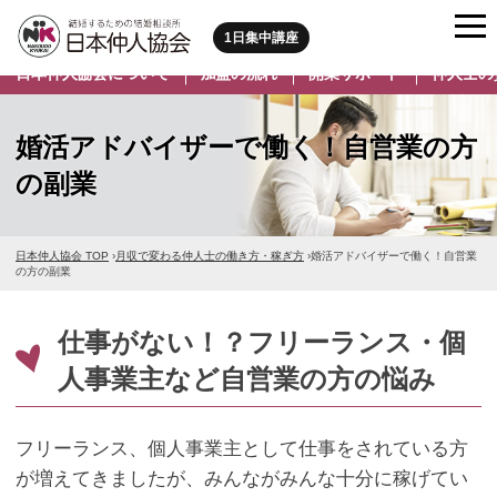
1日集中講座
日本仲人協会について
加盟の流れ
開業サポート
仲人士の
婚活アドバイザーで働く！自営業の方
の副業
日本仲人協会 TOP
›
月収で変わる仲人士の働き方・稼ぎ方
›
婚活アドバイザーで働く！自営業
の方の副業
仕事がない！？フリーランス・個
人事業主など自営業の方の悩み
フリーランス、個人事業主として仕事をされている方
が増えてきましたが、みんながみんな十分に稼げてい