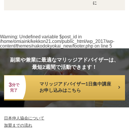
に
Warning
: Undefined variable $post_id in
/home/omiaink/kekkon21.com/public_html/wp_2017/wp-
content/themes/nakodokyokai_new/footer.php
on line
5
副業や兼業に最適なマリッジアドバイザーは、
最短2週間で活動できます！
3
マリッジアドバイザー1日集中講座
分で
お申し込みはこちら
完了
日本仲人協会について
加盟までの流れ