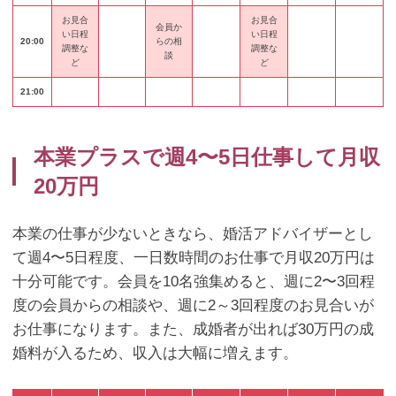
お見合
お見合
会員か
い日程
い日程
20:00
らの
相
調整な
調整な
談
ど
ど
21:00
本業プラスで週4〜5日仕事して月収
20万円
本業の仕事が少ないときなら、婚活アドバイザーとし
て週4〜5日程度、一日数時間のお仕事で月収20万円は
十分可能です。会員を10名強集めると、週に2〜3回程
度の会員からの相談や、週に2～3回程度のお見合いが
お仕事になります。また、成婚者が出れば30万円の成
婚料が入るため、収入は大幅に増えます。