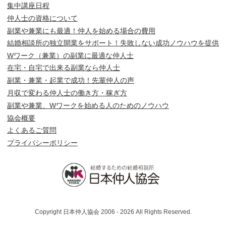
集中講座日程
仲人士の資格について
副業や兼業にも最適！仲人を始める場合の費用
結婚相談所の独立開業をサポート！失敗しない成功ノウハウを提供
Wワーク（兼業）の副業に最適な仲人士
在宅・自宅で出来る副業なら仲人士
副業・兼業・起業で成功！先輩仲人の声
月収で変わる仲人士の働き方・稼ぎ方
副業や兼業、Wワークを始める人のためのノウハウ
協会概要
よくあるご質問
プライバシーポリシー
Copyright 日本仲人協会 2006 - 2026 All Rights Reserved.